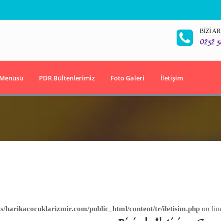
BIZI A
0232 3
 Menüsü
PDR Bültenlerimiz
Foto Galeri
İletişim
/harikacocuklarizmir.com/public_html/content/tr/iletisim.php
on li