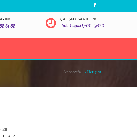
RAYIN!
ÇALIŞMA SAATLERI!
82 81 82
Pazt-Cuma 07:00-19:0 0
Anasayfa
İletişim
ne
28