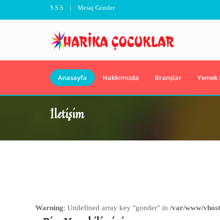
S.S.S
|
Mesaj Gönder
Anasayfa
Hakkımızda
Branşlar
Yemek
İletişim
Warning
: Undefined array key "gonder" in
/var/www/vhosts