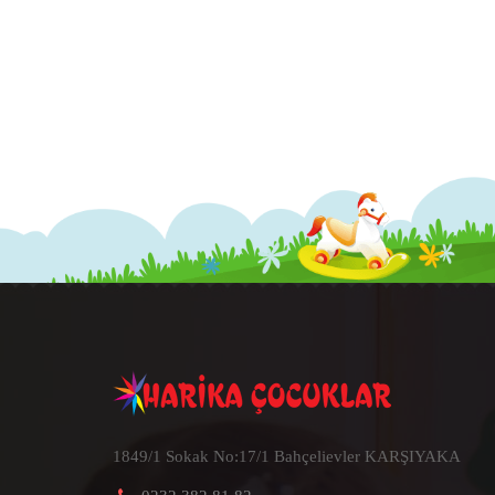
1849/1 Sokak No:17/1 Bahçelievler KARŞIYAKA