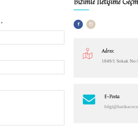
Bizimle İletişime Geçm
a
*
Adres:
1849/1 Sokak No:1
E-Posta
bilgi@harikacocu